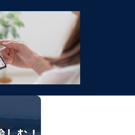
！
愉しむ！