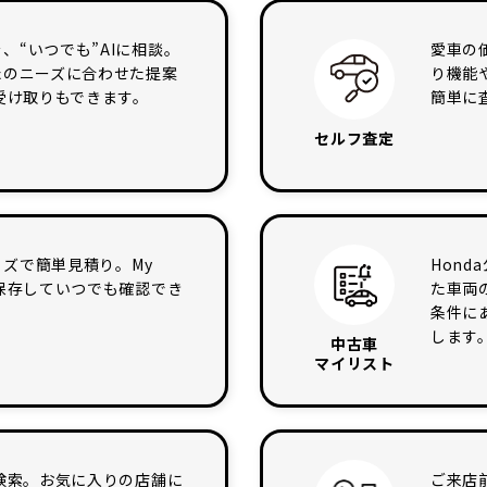
、“いつでも”AIに相談。
愛車の
たのニーズに合わせた提案
り機能や
の受け取りもできます。
簡単に
セルフ査定
ズで簡単見積り。My
Hon
を保存していつでも確認でき
た車両
条件に
します
中古車
マイリスト
を検索。お気に入りの店舗に
ご来店